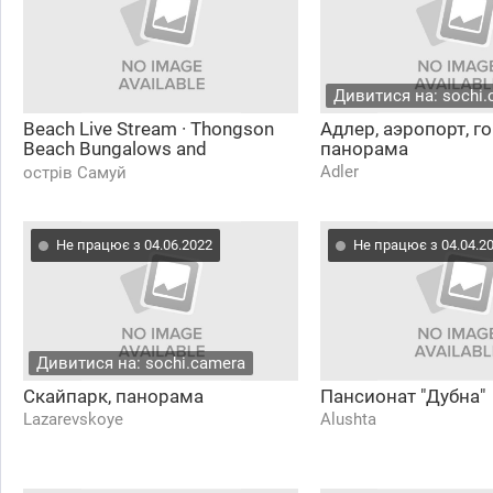
Дивитися на: sochi.
Beach Live Stream · Thongson
Адлер, аэропорт, г
Beach Bungalows and
панорама
Restaurant
Adler
острів Самуй
Не працює з 04.06.2022
Не працює з 04.04.2
Дивитися на: sochi.camera
Скайпарк, панорама
Пансионат "Дубна"
Lazarevskoye
Alushta