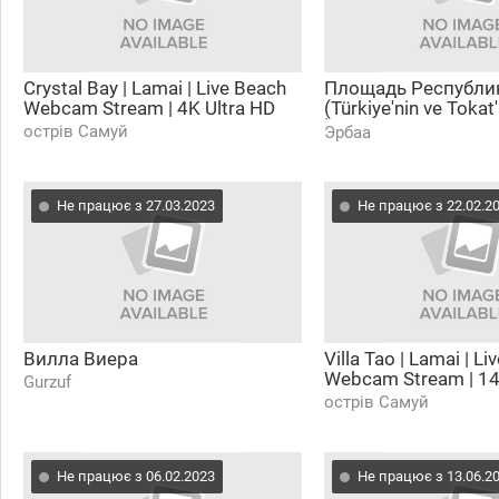
Crystal Bay | Lamai | Live Beach
Площадь Республи
Webcam Stream | 4K Ultra HD
(Türkiye'nin ve Tokat
İlçesi Erbaa 7/24 Can
острів Самуй
Эрбаа
LIVE)
Не працює з 27.03.2023
Не працює з 22.02.2
Вилла Виера
Villa Tao | Lamai | Li
Webcam Stream | 1
Gurzuf
острів Самуй
Не працює з 06.02.2023
Не працює з 13.06.2