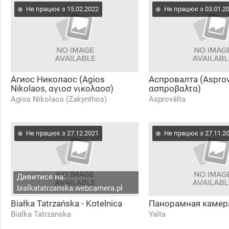
Не працює з 15.02.2022
Не працює з 03.01.2
Агиос Николаос (Agios
Аспровалта (Asprov
Nikolaos, αγιοσ νικολαοσ)
ασπροβαλτα)
Agios Nikolaos (Zakynthos)
Asproválta
Не працює з 27.12.2021
Не працює з 27.11.2
Дивитися на:
bialkatatrzanska.webcamera.pl
Białka Tatrzańska - Kotelnica
Панорамная камер
Bialka Tatrzanska
Yalta