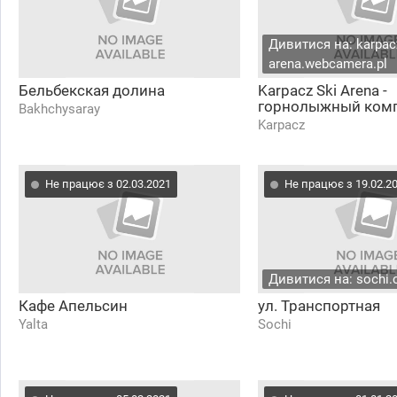
Дивитися на: karpacz
arena.webcamera.pl
Бельбекская долина
Karpacz Ski Arena -
горнолыжный ком
Bakhchysaray
Karpacz
Не працює з 02.03.2021
Не працює з 19.02.2
Дивитися на: sochi.
Кафе Апельсин
ул. Транспортная
Yalta
Sochi