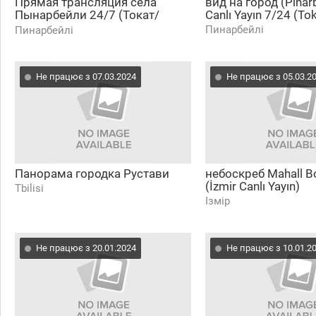
Прямая трансляция села
вид на город (Pınarb
Пынарбейли 24/7 (Токат/
Canlı Yayın 7/24 (To
Эрбаа) (Pınarbeyli köyü Canlı
Пинарбейлі
Пинарбейлі
Yayın 7/24 (Tokat/Erbaa))
Не працює з 07.03.2024
Не працює з 05.03.2
Панорама городка Рустави
небоскреб Mahall B
(İzmir Canlı Yayın)
Tbilisi
Ізмір
Не працює з 20.01.2024
Не працює з 10.01.2