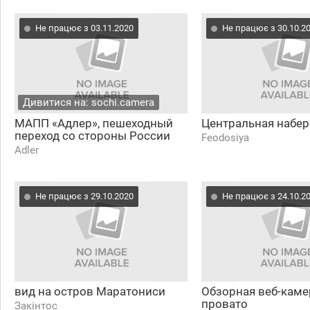
Не працює з 03.11.2020
Не працює з 30.10.2
Дивитися на: sochi.camera
МАПП «Адлер», пешеходный
Центральная набе
переход со стороны России
Feodosiya
Adler
Не працює з 29.10.2020
Не працює з 24.10.2
вид на остров Маратониси
Обзорная веб-каме
провато
Закінтос