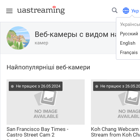
Укр
Українсь
Веб-камеры с видом на горы
Русский
камер
English
Français
Найпопулярніші веб-камери
Не працює з 26.05.2024
Не працює з 26.05.2
San Francisco Bay Times -
Koh Chang Webcam -
Castro Street Cam 2
Stream from Koh Ch