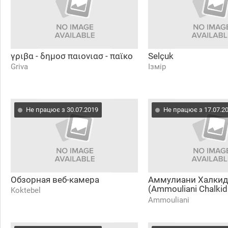
γριβα - δημοσ παιονιασ - παϊκο
Selçuk
Griva
Ізмір
Не працює з 30.07.2019
Не працює з 17.07.2
Обзорная веб-камера
Аммулиани Халкид
(Ammouliani Chalkidi
Koktebel
αμμουλιανη χαλκιδι
Ammouliani