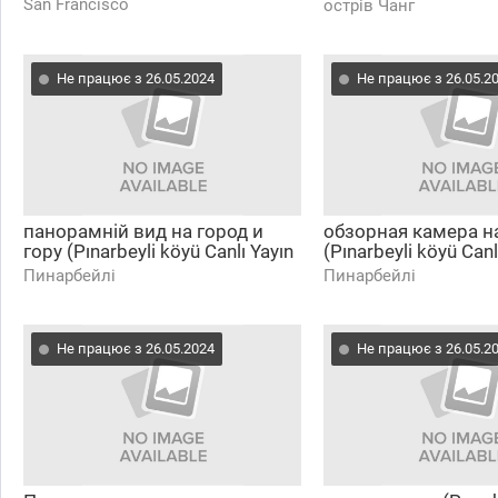
Dee Bo
San Francisco
острів Чанг
Не працює з 26.05.2024
Не працює з 26.05.2
панорамній вид на город и
обзорная камера н
гору (Pınarbeyli köyü Canlı Yayın
(Pınarbeyli köyü Canl
7/24 (Tokat/Erbaa))
(Tokat/Erbaa))
Пинарбейлі
Пинарбейлі
Не працює з 26.05.2024
Не працює з 26.05.2