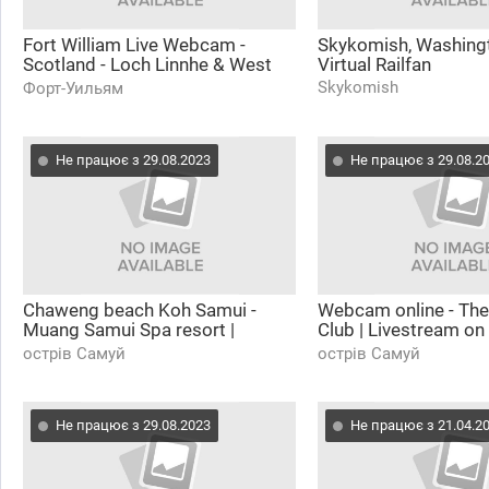
Fort William Live Webcam -
Skykomish, Washing
Scotland - Loch Linnhe & West
Virtual Railfan
End - Live Weather / Live cam /
Skykomish
Форт-Уильям
Live stream
Не працює з 29.08.2023
Не працює з 29.08.2
Chaweng beach Koh Samui -
Webcam online - The
Muang Samui Spa resort |
Club | Livestream on 
Webcam online on the beach
Streets of Thailand
острів Самуй
острів Самуй
Не працює з 29.08.2023
Не працює з 21.04.2