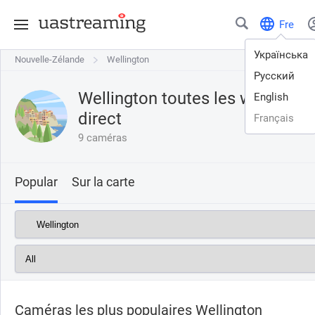
Fre
Українська
Nouvelle-Zélande
Nouvelle-Zélande
Wellington
Wellington
Русский
Wellington toutes les webcams
English
direct
Français
9 caméras
Popular
Sur la carte
Caméras les plus populaires Wellington