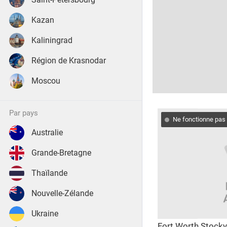
Kazan
Kaliningrad
Région de Krasnodar
Moscou
par pays
Ne fonctionne pas
Australie
Grande-Bretagne
Thaïlande
Nouvelle-Zélande
Ukraine
Fort Worth Stock