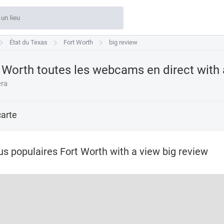
État du Texas
État du Texas
Fort Worth
Fort Worth
big review
 Worth toutes les webcams en direct with
ra
carte
s populaires Fort Worth with a view big review