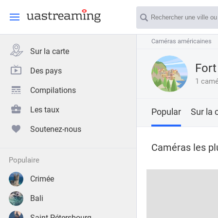
Caméras américaines
Caméras américaines
Sur la carte
Fort
Des pays
1 camé
Compilations
Les taux
Popular
Sur la 
Soutenez-nous
Caméras les plu
populaire
Crimée
Bali
Saint-Pétersbourg