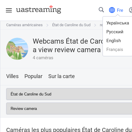
Fre
Українська
Caméras américaines
Caméras américaines
État de Caroline du Sud
État de Caroline du Sud
review camera
Русский
Webcams État de Caroline du S
English
a view
review camera
Français
4 caméras
Villes
Popular
Sur la carte
Caméras les plus populaires État de Caroline du