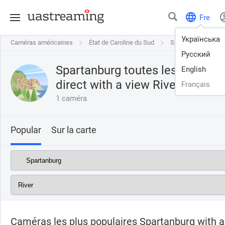
Fre
Українська
Caméras américaines
Caméras américaines
État de Caroline du Sud
État de Caroline du Sud
Spartanburg
Spartanburg
R
Русский
Spartanburg toutes les webcam
English
direct with a view
River
Français
1 caméra
Popular
Sur la carte
Caméras les plus populaires Spartanburg with a