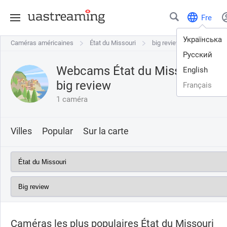
Fre
Українська
Caméras américaines
Caméras américaines
État du Missouri
État du Missouri
big review
Русский
Webcams État du Missouri with
English
big review
Français
1 caméra
Villes
Popular
Sur la carte
Caméras les plus populaires État du Missouri