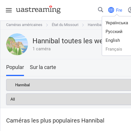
Fre
Українська
Caméras américaines
Caméras américaines
État du Missouri
État du Missouri
Hannibal
Hannibal
Русский
Hannibal toutes les webcams en
English
1 caméra
Français
Popular
Sur la carte
Caméras les plus populaires Hannibal