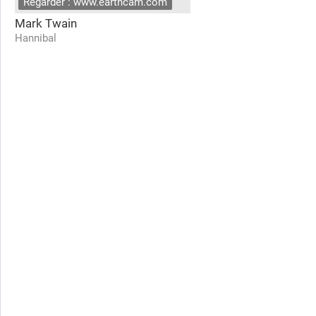
Regarder : www.earthcam.com
Mark Twain
Hannibal