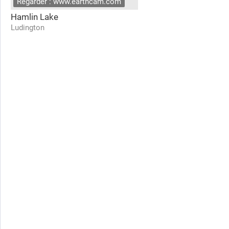
Regarder : www.earthcam.com
Hamlin Lake
Ludington