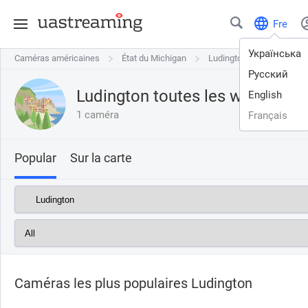
Fre
Українська
Caméras américaines
Caméras américaines
État du Michigan
État du Michigan
Ludington
Ludington
Русский
Ludington toutes les webcams e
English
1 caméra
Français
Popular
Sur la carte
Caméras les plus populaires Ludington