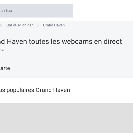
État du Michigan
État du Michigan
Grand Haven
Grand Haven
d Haven toutes les webcams en direct
ra
carte
us populaires Grand Haven