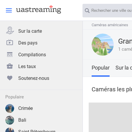
Caméras américaines
Caméras américaines
Sur la carte
Gran
Des pays
1 camé
Compilations
Les taux
Popular
Sur la 
Soutenez-nous
Caméras les pl
populaire
Crimée
Bali
Saint-Pétersbourg