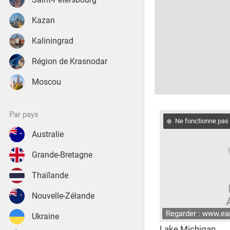
Kazan
Kaliningrad
Région de Krasnodar
Moscou
par pays
Ne fonctionne pas
Australie
Grande-Bretagne
Thaïlande
Nouvelle-Zélande
Regarder : www.e
Ukraine
Lake Michigan