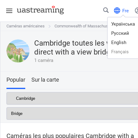
Fre
Українська
Caméras américaines
Caméras américaines
Commonwealth of Massachusetts
Commonwealth of Massachusetts
Cambri
Cambri
Русский
Cambridge toutes les webcams
English
direct with a view
bridge
Français
1 caméra
Popular
Sur la carte
Caméras les plus populaires Cambridge with a