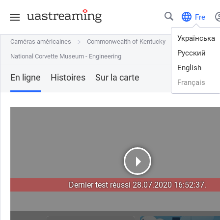
Fre
Українська
Caméras américaines
Caméras américaines
Commonwealth of Kentucky
Commonwealth of Kentucky
Bowling Gree
Bowling Gree
Русский
National Corvette Museum - Engineering
National Corvette Museum - Engineering
English
En ligne
Histoires
Sur la carte
Français
Dernier test réussi 28.07.2020 16:52:37.