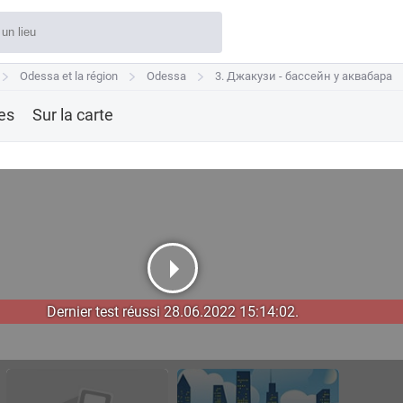
Odessa et la région
Odessa et la région
Odessa
Odessa
3. Джакузи - бассейн у аквабара
3. Джакузи - бассейн у аквабара
res
Sur la carte
Dernier test réussi 28.06.2022 15:14:02.