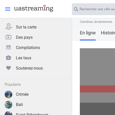
Caméras ukrainiennes
Caméras ukrainiennes
Sur la carte
En ligne
Histoi
Des pays
Compilations
Les taux
Soutenez-nous
populaire
Crimée
Bali
Saint-Pétersbourg