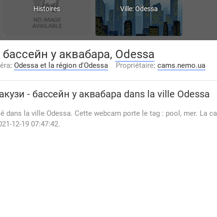
Histoires
Ville: Odessa
- бассейн у аквабара,
Odessa
éra
:
Odessa et la région d'Odessa
Propriétaire
:
cams.nemo.ua
акузи - бассейн у аквабара
dans la ville Odessa
é dans la ville Odessa. Cette webcam porte le tag : pool, mer. La c
021-12-19 07:47:42.