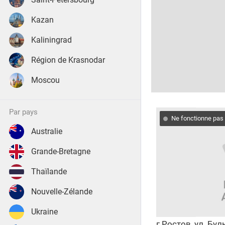
Kazan
Kaliningrad
Région de Krasnodar
Moscou
par pays
Ne fonctionne pas
Australie
Grande-Bretagne
Thaïlande
Nouvelle-Zélande
Ukraine
г.Ростов, ул. Бу