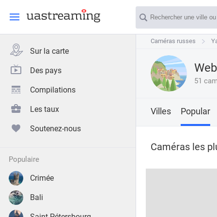
Caméras russes
Caméras russes
Ya
Ya
Sur la carte
Webc
Des pays
51 cam
Compilations
Les taux
Villes
Popular
Soutenez-nous
Caméras les plu
populaire
Crimée
Bali
Saint-Pétersbourg