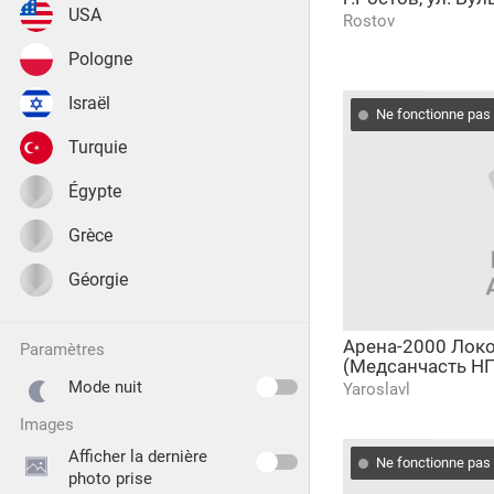
USA
Rostov
Pologne
Israël
Ne fonctionne pas
Turquie
Égypte
Grèce
Géorgie
Арена-2000 Локо
paramètres
(Медсанчасть Н
Mode nuit
Yaroslavl
images
Afficher la dernière
Ne fonctionne pas
photo prise