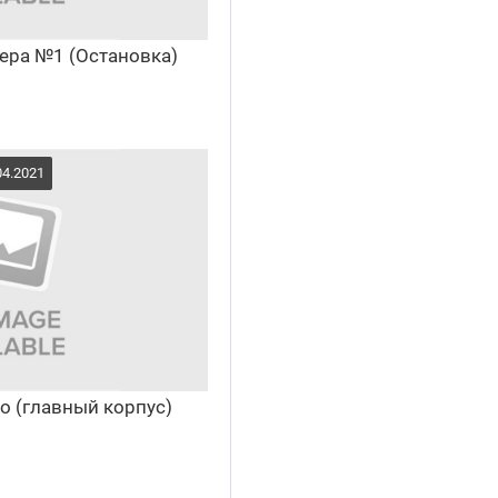
мера №1 (Остановка)
04.2021
о (главный корпус)