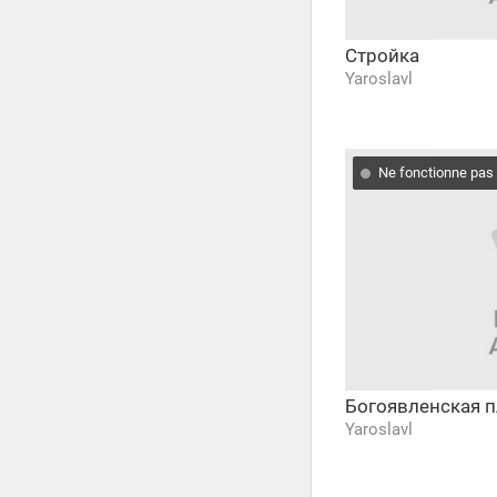
Стройка
Yaroslavl
Ne fonctionne pas
Богоявленская п
Yaroslavl