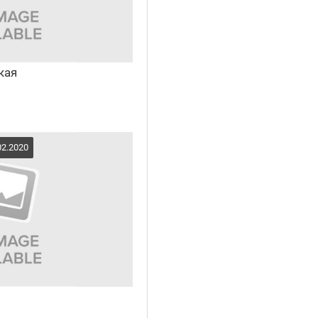
ская
02.2020