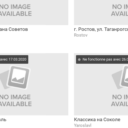
трана Советов
г. Ростов, ул. Таганрог
Rostov
 avec 17.03.2020
Ne fonctionne pas avec 26.
вль
Классика на Соколе
Yaroslavl