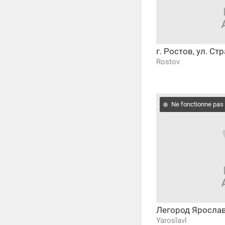
г. Ростов, ул. С
Rostov
Ne fonctionne pas
Легород Яросла
Yaroslavl