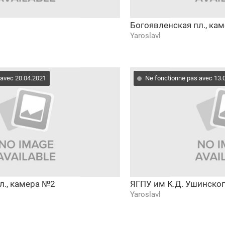
Богоявленская пл., ка
Yaroslavl
 avec 20.04.2021
Ne fonctionne pas avec 13.
л., камера №2
ЯГПУ им К.Д. Ушинског
Yaroslavl