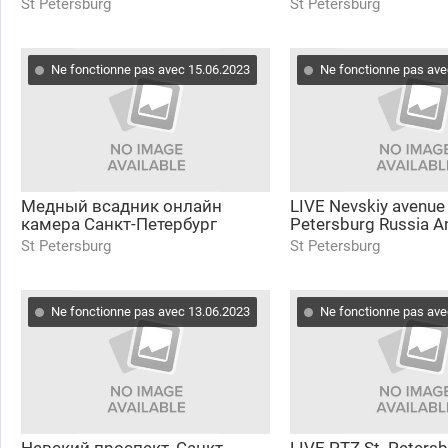
Bridge Дворцовый мост
Петербург погодная
St Petersburg
St Petersburg
онлайн камера
камера онлайн СПб
Ne fonctionne pas avec 15.06.2023
Ne fonctionne pas ave
Медный всадник онлайн
LIVE Nevskiy avenue 
камера Санкт-Петербург
Petersburg Russia A
Сенатская площадь. Bronze
Palace Невский пр.
St Petersburg
St Petersburg
Horseman Senatskaya Sq.
дворец Санкт-Пете
Ne fonctionne pas avec 13.06.2023
Ne fonctionne pas ave