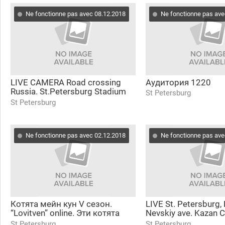
Ne fonctionne pas avec 08.12.2018
Ne fonctionne pas ave
LIVE CAMERA Road crossing
Аудитория 1220
Russia. St.Petersburg Stadium
St Petersburg
panorama. Стадион Санкт-
St Petersburg
Петербург
Ne fonctionne pas avec 02.12.2018
Ne fonctionne pas ave
Котята мейн кун V сезон.
LIVE St. Petersburg,
“Lovitven” online. Эти котята
Nevskiy ave. Kazan C
продаются!!!
Невский проспект 
St Petersburg
St Petersburg