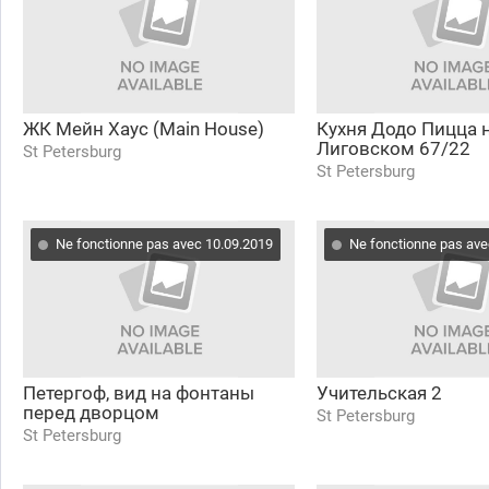
ЖК Мейн Хаус (Main House)
Кухня Додо Пицца 
Лиговском 67/22
St Petersburg
St Petersburg
Ne fonctionne pas avec 10.09.2019
Ne fonctionne pas ave
Петергоф, вид на фонтаны
Учительская 2
перед дворцом
St Petersburg
St Petersburg