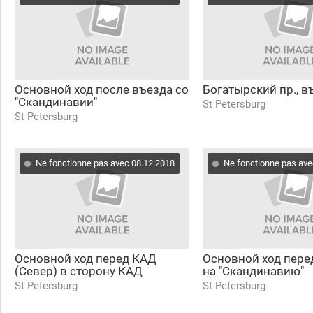
Основной ход после въезда со
Богатырский пр., в
"Скандинавии"
St Petersburg
St Petersburg
Ne fonctionne pas avec 08.12.2018
Ne fonctionne pas ave
Основной ход перед КАД
Основной ход пере
(Север) в сторону КАД
на "Скандинавию"
St Petersburg
St Petersburg