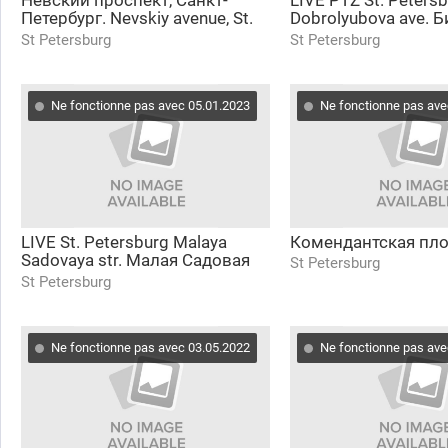
Невский проспект, Санкт-
LIVE PTZ St. Peters
Петербург. Nevskiy avenue, St.
Dobrolyubova ave. 
Petersburg.
мост, пр. Добролюб
St Petersburg
St Petersburg
Петербург онлайн
Ne fonctionne pas avec 05.01.2023
Ne fonctionne pas ave
LIVE St. Petersburg Malaya
Комендантская пл
Sadovaya str. Малая Садовая
St Petersburg
улица и фонтан Санкт-
St Petersburg
Петербург онлайн
Ne fonctionne pas avec 03.05.2022
Ne fonctionne pas ave