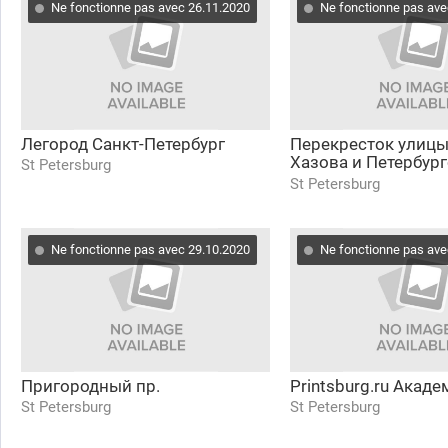
Ne fonctionne pas avec 26.11.2020
Ne fonctionne pas ave
Легород Санкт-Петербург
Перекресток улицы
Хазова и Петербур
St Petersburg
шоссе, г. Пушкин
St Petersburg
Ne fonctionne pas avec 29.10.2020
Ne fonctionne pas ave
Пригородный пр.
Printsburg.ru Акад
St Petersburg
St Petersburg