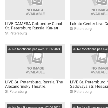
LIVE CAMERA Griboedov Canal
Lakhta Center Live 
St. Petersburg Russia. Канал
St Petersburg
Грибоедова Санкт-Петербург
St Petersburg
Ne fonctionne pas avec 11.05.2024
Ne fonctionne pas ave
LIVE St. Petersburg, Russia, The
LIVE St. Petersburg 
Alexandrinsky Theatre.
Sadovaya str. Невск
Александринский театр Санкт-
проспект Садовая 
St Petersburg
St Petersburg
Петербург онлайн
Санкт-Петербург о
Ne fonctionne pas avec 02.04.2024
Ne fonctionne pas ave