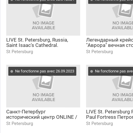
LIVE St. Petersburg, Russia,
Легендарный крей
Saint Isaac's Cathedral.
"Аврора" вечная ст
Исаакиевский собор Санкт-
Петроградской наб
St Petersburg
St Petersburg
Петербург онлайн
Ne fonctionne pas avec 26.09.2023
Ne fonctionne pas ave
Санкт-Петербург
LIVE St. Petersburg 
исторический центр ONLINE /
Paul Fortress Петр
Saint Petersburg historical
крепость, Нарышки
St Petersburg
St Petersburg
center ONLINЕ
онлайн