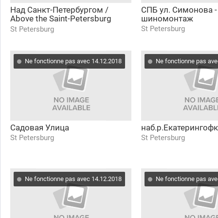
Над Санкт-Петербургом /
СПБ ул. Симонова - 
Above the Saint-Petersburg
шиномонтаж
(Lakhta 360)
St Petersburg
St Petersburg
Ne fonctionne pas avec 14.12.2018
Ne fonctionne pas ave
Садовая Улица
наб.р.Екатерингофк
St Petersburg
St Petersburg
Ne fonctionne pas avec 14.12.2018
Ne fonctionne pas ave