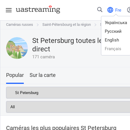
Fre
Українська
Caméras russes
Caméras russes
Saint-Pétersbourg et la région
Saint-Pétersbourg et la région
St Petersburg
St Petersburg
Русский
St Petersburg toutes les webc
English
direct
Français
171 caméra
Popular
Sur la carte
Caméras les plus populaires St Petersburg