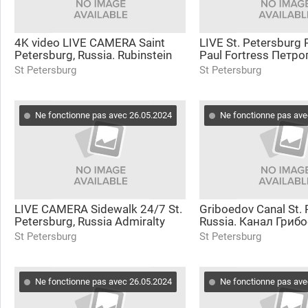
4K video LIVE CAMERA Saint
LIVE St. Petersburg 
Petersburg, Russia. Rubinstein
Paul Fortress Петр
Street Улица Рубинштейна
крепость, Василье
St Petersburg
St Petersburg
онлайн камера
остров онлайн
Ne fonctionne pas avec 26.05.2024
Ne fonctionne pas ave
LIVE CAMERA Sidewalk 24/7 St.
Griboedov Canal St.
Petersburg, Russia Admiralty
Russia. Канал Гриб
emb. Онлайн камера
Санкт-Петербург
St Petersburg
St Petersburg
Адмиралтейская наб.
Ne fonctionne pas avec 26.05.2024
Ne fonctionne pas ave