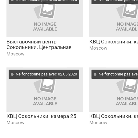
Выставочный центр
КВЦ Сокольники. к
Сокольники. Центральная
Moscow
аллея
Moscow
Ne fonctionne pas avec 02.05.2020
Ne fonctionne pas ave
КВЦ Сокольники. камера 25
КВЦ Сокольники. к
Moscow
Moscow