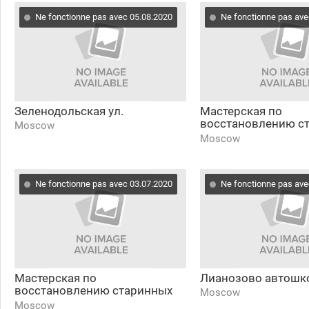
Ne fonctionne pas avec 05.08.2020
Ne fonctionne pas ave
Зеленодольская ул.
Мастерская по
восстановлению с
Moscow
автомобилей 1
Moscow
Ne fonctionne pas avec 03.07.2020
Ne fonctionne pas ave
Мастерская по
Лианозово автошко
восстановлению старинных
Moscow
автомобилей 1
Moscow