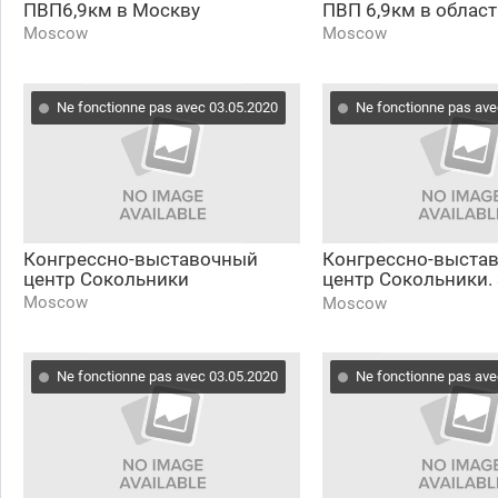
ПВП6,9км в Москву
ПВП 6,9км в област
Moscow
Moscow
Ne fonctionne pas avec 03.05.2020
Ne fonctionne pas ave
Конгрессно-выставочный
Конгрессно-выста
центр Сокольники
центр Сокольники. 
Лучевой просек. Ш
Moscow
Moscow
Ne fonctionne pas avec 03.05.2020
Ne fonctionne pas ave