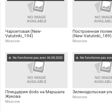
Чароитовая (New-
Построенная поли
Vatutinki_194)
(New-Vatutinki_189)
Moscow
Moscow
Ne fonctionne pas avec 06.08.2020
Ne fonctionne pas ave
Ппиццерия dodo на Маршала
Зеленодольская ул
Жукова
Moscow
Moscow