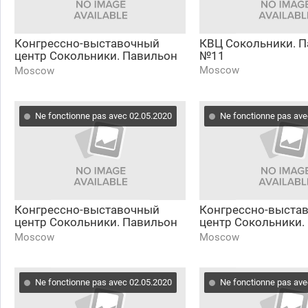
Конгрессно-выставочный
КВЦ Сокольники. 
центр Сокольники. Павильон
№11
№11
Moscow
Moscow
Ne fonctionne pas avec 02.05.2020
Ne fonctionne pas ave
Конгрессно-выставочный
Конгрессно-выста
центр Сокольники. Павильон
центр Сокольники.
7А
№4
Moscow
Moscow
Ne fonctionne pas avec 02.05.2020
Ne fonctionne pas ave