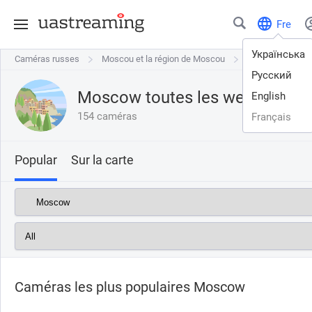
Fre
Українська
Caméras russes
Caméras russes
Moscou et la région de Moscou
Moscou et la région de Moscou
Moscow
Moscow
Русский
Moscow toutes les webcams en
English
154 caméras
Français
Popular
Sur la carte
Caméras les plus populaires Moscow