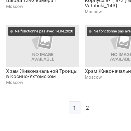
Школа 1392 камера 1
Корпуса 8/1, 8/2 (N
Vatutinki_143)
Moscow
Moscow
Ne fonctionne pas avec 14.04.2020
Ne fonctionne pas ave
Храм Живоначальной Троицы
Храм Живоначальн
в Косино-Ухтомском
Moscow
Moscow
1
2