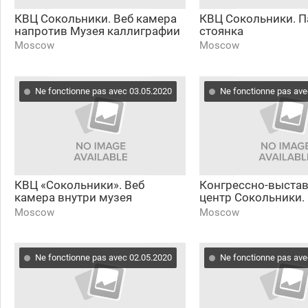
КВЦ Сокольники. Веб камера
КВЦ Сокольники. П
напротив Музея каллиграфии
стоянка
Moscow
Moscow
Ne fonctionne pas avec 03.05.2020
Ne fonctionne pas ave
КВЦ «Сокольники». Веб
Конгрессно-выста
камера внутри музея
центр Сокольники.
каллиграфии.
каллиграфии
Moscow
Moscow
Ne fonctionne pas avec 02.05.2020
Ne fonctionne pas ave