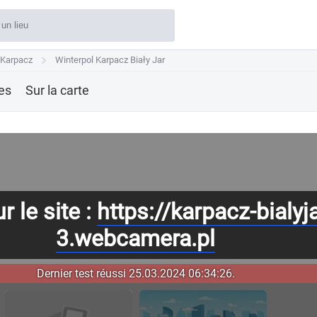
Karpacz
Karpacz
Winterpol Karpacz Biały Jar
Winterpol Karpacz Biały Jar
res
Sur la carte
r le site :
https://karpacz-bialyja
3.webcamera.pl
Dernier test réussi 25.03.2024 06:34:26.