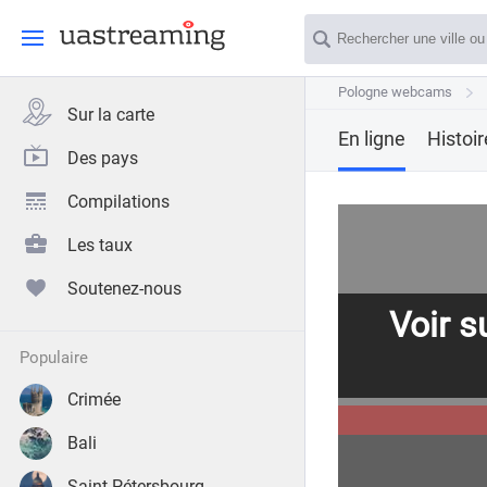
Pologne webcams
Pologne webcams
Sur la carte
En ligne
Histoi
Des pays
Compilations
Les taux
Soutenez-nous
Voir su
populaire
Crimée
Bali
Saint-Pétersbourg