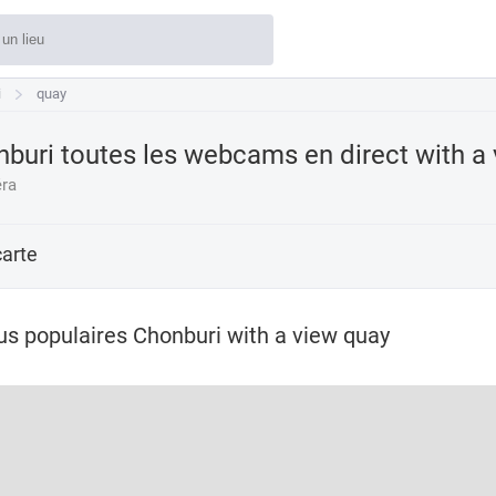
i
quay
buri toutes les webcams en direct with a
ra
carte
us populaires Chonburi with a view quay