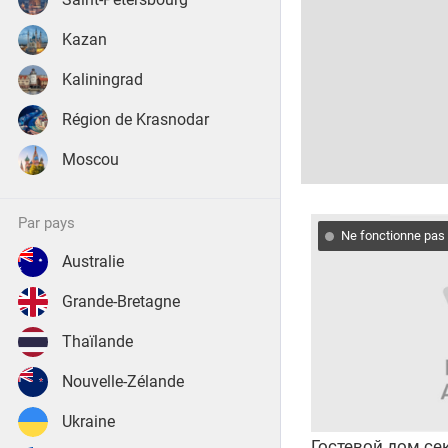
Kazan
Kaliningrad
Région de Krasnodar
Moscou
par pays
Ne fonctionne pas
Australie
Grande-Bretagne
Thaïlande
Nouvelle-Zélande
Ukraine
Гостевой дом се