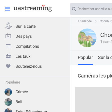
Thaïlande
Thaïlande
Chonburi
Chonbur
Sur la carte
Chon
Des pays
1 camé
Compilations
Les taux
Popular
Sur la 
Soutenez-nous
Caméras les pl
populaire
Crimée
Bali
Saint-Pétersbourg