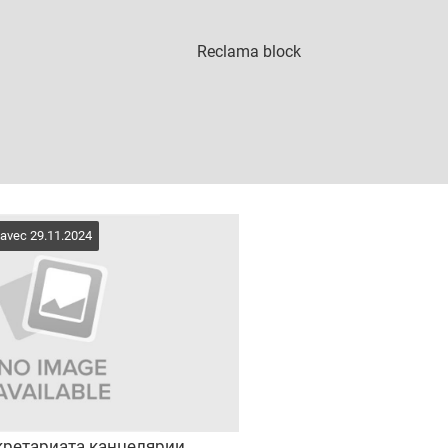
 avec 29.11.2024
кретариата канцелярии