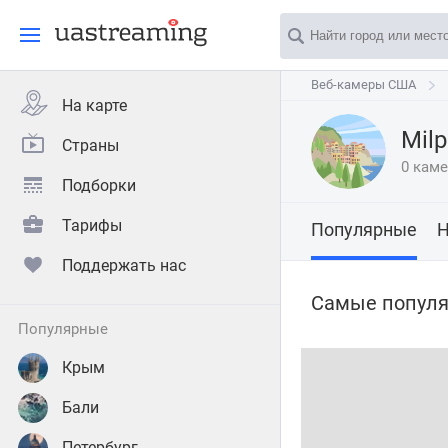
Веб-камеры США
Веб-камеры США
На карте
Mil
Страны
0 кам
Подборки
Тарифы
Популярные
Н
Поддержать нас
Самые популя
популярные
Крым
Бали
Петербург